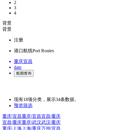
2
3
4
背景
背景
注册
港口航线
Port Routes
重庆
宜昌
date
现有
18
项分类，展示
34
条数据。
预览筛选
重庆|宜昌
重庆|宜昌
宜昌|重庆
宜昌|重庆
重庆|武汉
武汉|重庆
重庆|上海
上海|重庆
万州|宜昌