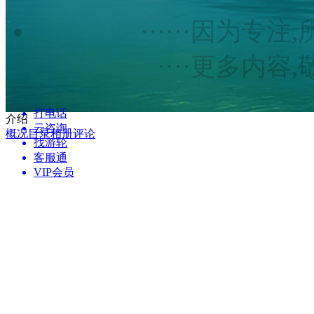
······因为专注,
····更多内容,
打电话
介绍
云咨询
概况
目录
相册
评论
找游轮
客服通
VIP会员