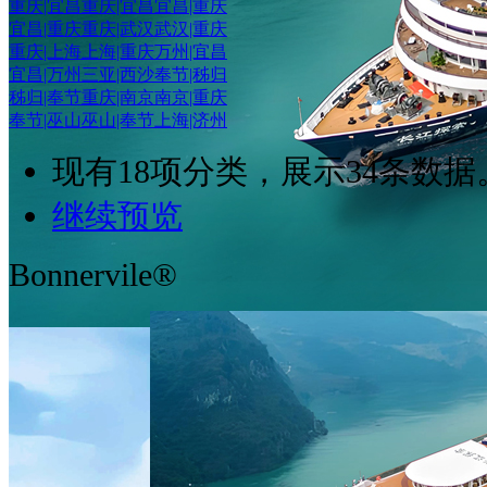
重庆|宜昌
重庆|宜昌
宜昌|重庆
宜昌|重庆
重庆|武汉
武汉|重庆
重庆|上海
上海|重庆
万州|宜昌
宜昌|万州
三亚|西沙
奉节|秭归
秭归|奉节
重庆|南京
南京|重庆
奉节|巫山
巫山|奉节
上海|济州
现有
18
项分类，展示
34
条数据
继续预览
Bonnervile®