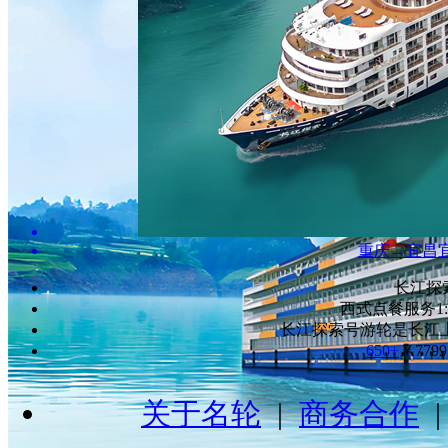
重庆→宜昌
长江探
西式点餐服务
长江探索号游轮是长江上
650+
￥
7799
关于名轮
|
商务合作