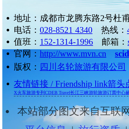
地址：成都市龙腾东路2号杜甫
电话：
028-8521 4340
热线：
值班：
152-1314-1996
邮箱：
官网：
http://www.mvn.cn
sci
版权：
四川名轮旅游有限公司
友情链接
/ Friendship link
箭头
X
火车旅游专列
CDEB Travel
长江三峡游轮旅游订票中心
本站部分图文来自互联