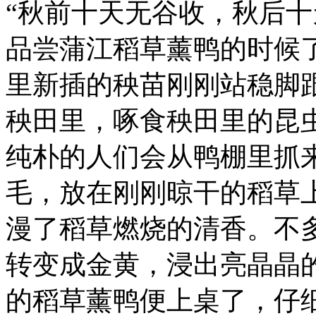
“秋前十天无谷收，秋后十
品尝蒲江稻草薰鸭的时候
里新插的秧苗刚刚站稳脚
秧田里，啄食秧田里的昆
纯朴的人们会从鸭棚里抓
毛，放在刚刚晾干的稻草
漫了稻草燃烧的清香。不
转变成金黄，浸出亮晶晶
的稻草薰鸭便上桌了，仔