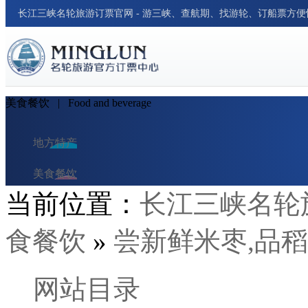
长江三峡名轮旅游订票官网 - 游三峡、查航期、找游轮、订船票方
美食餐饮
| Food and beverage
地方特产
美食餐饮
当前位置：
长江三峡名轮
民俗风情
食餐饮
»
尝新鲜米枣,品
交通出行
酒店与民宿
网站目录
旅行笔记