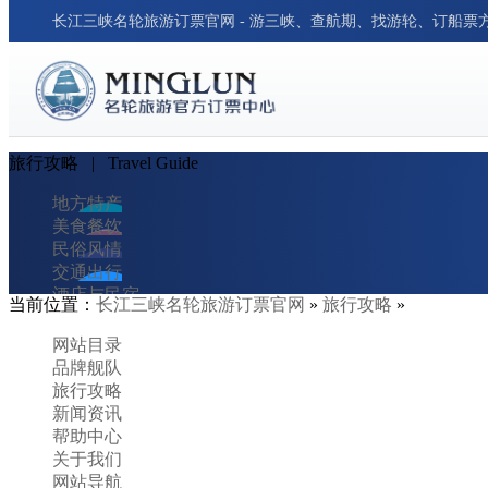
长江三峡名轮旅游订票官网 - 游三峡、查航期、找游轮、订船票
旅行攻略
| Travel Guide
地方特产
美食餐饮
民俗风情
交通出行
酒店与民宿
当前位置：
长江三峡名轮旅游订票官网
»
旅行攻略
»
旅行笔记
旅行小贴士
网站目录
胜景名城
品牌舰队
行程攻略
旅行攻略
新闻资讯
帮助中心
关于我们
网站导航