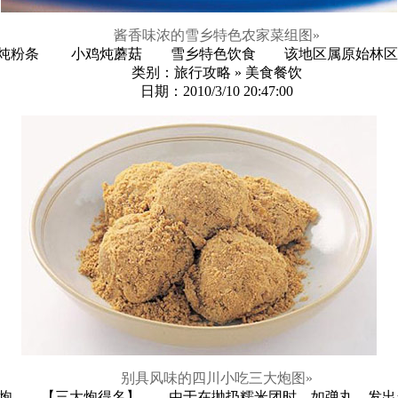
酱香味浓的雪乡特色农家菜组图
»
炖粉条 小鸡炖蘑菇 雪乡特色饮食 该地区属原始林区，冬
类别：旅行攻略 » 美食餐饮
日期：2010/3/10 20:47:00
别具风味的四川小吃三大炮图
»
炮 【三大炮得名】 由于在抛扔糯米团时，如弹丸，发出当、