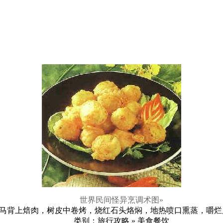
世界民间怪异烹调术图
»
上焙肉，树皮中卷烤，烧红石头烙焖，地热喷口熏蒸，嚼烂后吐
类别：旅行攻略 » 美食餐饮