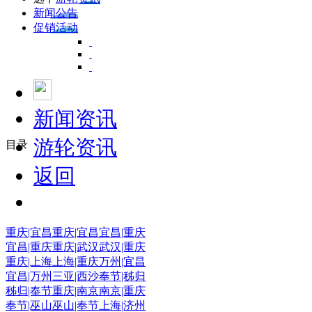
新闻公告
促销活动
新闻资讯
游轮资讯
目录
返回
重庆|宜昌
重庆|宜昌
宜昌|重庆
宜昌|重庆
重庆|武汉
武汉|重庆
重庆|上海
上海|重庆
万州|宜昌
宜昌|万州
三亚|西沙
奉节|秭归
秭归|奉节
重庆|南京
南京|重庆
奉节|巫山
巫山|奉节
上海|济州