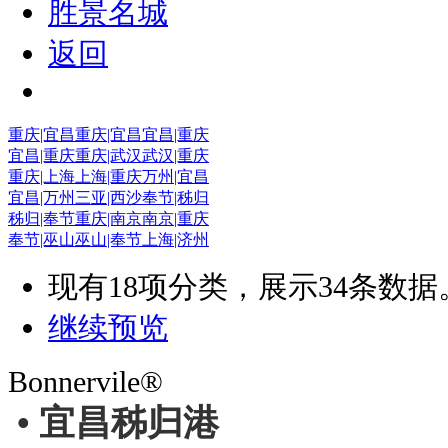
胜景名城
返回
重庆|宜昌
重庆|宜昌
宜昌|重庆
宜昌|重庆
重庆|武汉
武汉|重庆
重庆|上海
上海|重庆
万州|宜昌
宜昌|万州
三亚|西沙
奉节|秭归
秭归|奉节
重庆|南京
南京|重庆
奉节|巫山
巫山|奉节
上海|济州
现有
18
项分类，展示
34
条数据
继续预览
Bonnervile®
• 宜昌秭归港