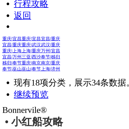
行程攻略
返回
重庆|宜昌
重庆|宜昌
宜昌|重庆
宜昌|重庆
重庆|武汉
武汉|重庆
重庆|上海
上海|重庆
万州|宜昌
宜昌|万州
三亚|西沙
奉节|秭归
秭归|奉节
重庆|南京
南京|重庆
奉节|巫山
巫山|奉节
上海|济州
现有
18
项分类，展示
34
条数据
继续预览
Bonnervile®
• 小红船攻略