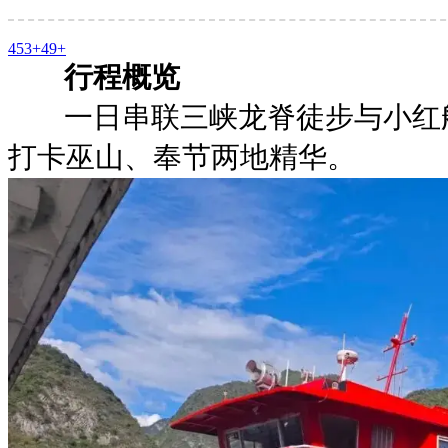
453+
49+
行程概览
一日串联三峡龙脊徒步与小红
打卡巫山、奉节两地精华。