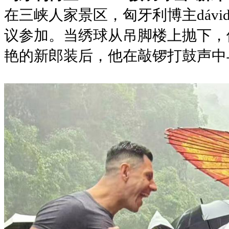
在三峡人家景区，匈牙利博主dáv
议参加。当绣球从吊脚楼上抛下，
艳的新郎装后，他在敲锣打鼓声中