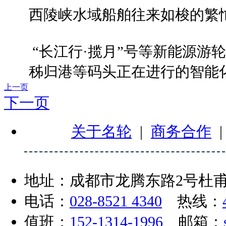
西陵峡水域船舶往来如梭的繁
“长江行·揽月”号等新能源游轮
秭归港等码头正在进行的智能
上一页
下一页
关于名轮
|
商务合作
地址：成都市龙腾东路2号杜甫
电话：
028-8521 4340
热线：
值班：
152-1314-1996
邮箱：