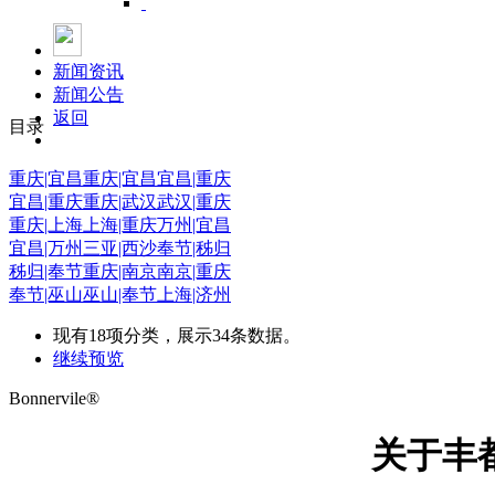
新闻资讯
新闻公告
返回
目录
重庆|宜昌
重庆|宜昌
宜昌|重庆
宜昌|重庆
重庆|武汉
武汉|重庆
重庆|上海
上海|重庆
万州|宜昌
宜昌|万州
三亚|西沙
奉节|秭归
秭归|奉节
重庆|南京
南京|重庆
奉节|巫山
巫山|奉节
上海|济州
现有
18
项分类，展示
34
条数据。
继续预览
Bonnervile®
关于丰