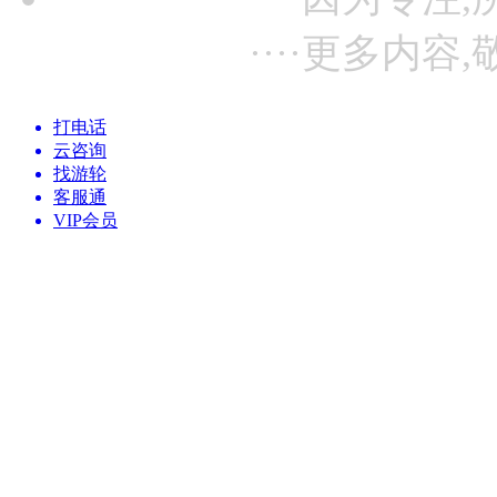
····更多内容,
打电话
云咨询
找游轮
客服通
VIP会员