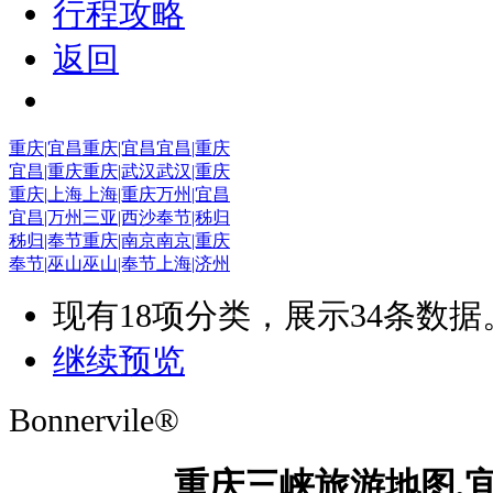
行程攻略
返回
重庆|宜昌
重庆|宜昌
宜昌|重庆
宜昌|重庆
重庆|武汉
武汉|重庆
重庆|上海
上海|重庆
万州|宜昌
宜昌|万州
三亚|西沙
奉节|秭归
秭归|奉节
重庆|南京
南京|重庆
奉节|巫山
巫山|奉节
上海|济州
现有
18
项分类，展示
34
条数据
继续预览
Bonnervile®
重庆三峡旅游地图,