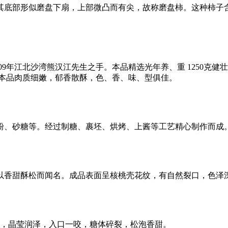
其底部形似磨盘下扇，上部微凸而有尖，故称磨盘柿。这种柿子
09年江北沙湾熊汉江先生之手。本品精选光年养、重 1250克健
。本品肉质细嫩，郁香散酥，色、香、味、型俱佳。
粉、砂糖等。经过制糖、裹坯、烘烤、上酱等工艺精心制作而成
，以香甜酥松而闻名。成品表面呈核桃壳花纹，有自然裂口，色泽
白，晶莹润泽，入口一咬，糖体碎裂，松泡香甜。