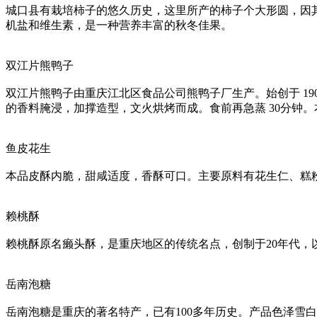
城口县有栽培柿子的悠久历史，这里所产的柿子个大形圆，因
机盐和维生素，是一种营养丰富的秋冬佳果。
双江片熊鸭子
双江片熊鸭子由重庆江北区食品公司熊鸭子厂生产。始创于 19
的香料腌浸，加撑造型，文火烘烤而成。食前再急蒸 30分钟
鱼皮花生
本品皮酥内脆，甜咸适度，香酥可口。主要原料有花生仁、糕
赖桃酥
赖桃酥原名癞头酥，是重庆地区的传统名点，创制于20年代
岳南泡糖
岳南泡糖是重庆的著名特产，已有100多年历史。产品色泽雪