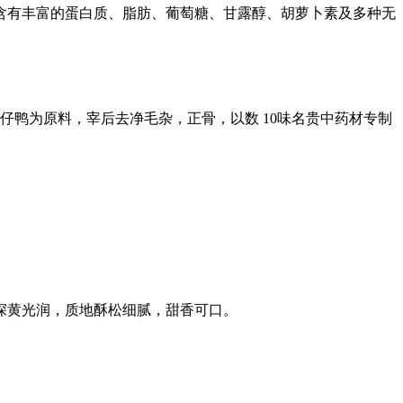
含有丰富的蛋白质、脂肪、葡萄糖、甘露醇、胡萝卜素及多种无
壮仔鸭为原料，宰后去净毛杂，正骨，以数 10味名贵中药材专制
。
深黄光润，质地酥松细腻，甜香可口。