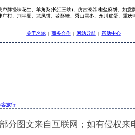
声牌怪味花生、羊角梨(长江三峡)、仿古漆器 椒盐麻饼、如
津广柑、荆半夏、龙凤饼、苕酥糖、秀山雪枣、永川皮蛋、重庆啤
关于名轮
|
商务合作
|
网站导航
|
帮助中心
赫客旅行
部分图文来自互联网；如有侵权来