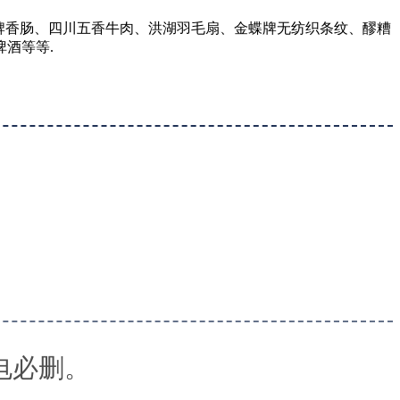
意牌香肠、四川五香牛肉、洪湖羽毛扇、金蝶牌无纺织条纹、醪糟
酒等等.
电必删。