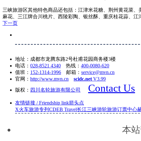
三峡旅游区其他特色商品还包括：江津米花糖、荆州黄花菜、美
麻花、三江牌合川桃片、西陵彩陶、银丝酥、重庆桂花蒜、江
下一页
地址：成都市龙腾东路2号杜甫花园商务楼3楼
电话：
028-8521 4340
热线：
400-0080-620
值班：
152-1314-1996
邮箱：
service@mvn.cn
官网：
http://www.mvn.cn
scidc.net
V3.99
Contact Us
版权：
四川名轮旅游有限公司
友情链接
/ Friendship link
箭头
点
X
火车旅游专列
CDEB Travel
长江三峡游轮旅游订票中心
本站