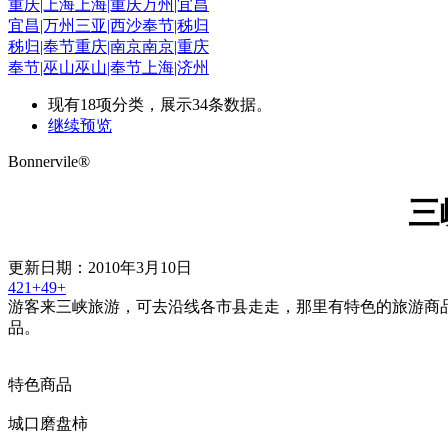
重庆|上海
上海|重庆
万州|宜昌
宜昌|万州
三亚|西沙
奉节|秭归
秭归|奉节
重庆|南京
南京|重庆
奉节|巫山
巫山|奉节
上海|济州
现有
18
项分类，展示
34
条数据。
继续预览
Bonnervile®
三
更新日期：2010年3月10日
421+
49+
游客来三峡旅游，可去沿线各市县走走，那里有特色的旅游商
品。
特色商品
城口磨盘柿