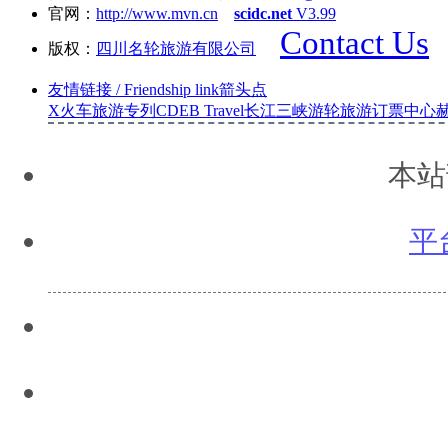
官网：
http://www.mvn.cn
scidc.net
V3.99
Contact Us
版权：
四川名轮旅游有限公司
友情链接
/ Friendship link
箭头
点
X
火车旅游专列
CDEB Travel
长江三峡游轮旅游订票中心
本站
平