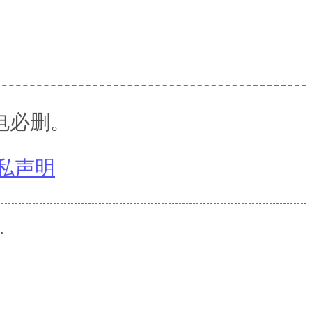
电必删。
私声明
.