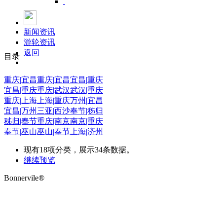
新闻资讯
游轮资讯
返回
目录
重庆|宜昌
重庆|宜昌
宜昌|重庆
宜昌|重庆
重庆|武汉
武汉|重庆
重庆|上海
上海|重庆
万州|宜昌
宜昌|万州
三亚|西沙
奉节|秭归
秭归|奉节
重庆|南京
南京|重庆
奉节|巫山
巫山|奉节
上海|济州
现有
18
项分类，展示
34
条数据。
继续预览
Bonnervile®