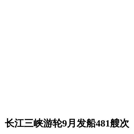
长江三峡游轮9月发船481艘次