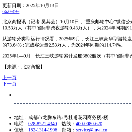
更新日期：2025年10月13日
662+
49+
北京商报讯（记者 吴其芸）10月10日，“重庆邮轮中心”微信公
10.53万人（其中省际非跨夜游轮0.43万人），为2024年同期的1
从游轮分类型运行情况看，2025年9月，长江三峡豪华型游轮发船31
的73.64% ; 完成客运量2.53万人，为2024年同期的114.74%。
2025年1—9月，长江三峡游轮累计发船3802艘次（其中省际非跨
【来源：北京商报】
上一页
下一页
地址：成都市龙腾东路2号杜甫花园商务楼3楼
电话：
028-8521 4340
热线：
400-0080-620
值班：
152-1314-1996
邮箱：
service@mvn.cn