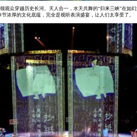
观众穿越历史长河。天人合一，水天共舞的“归来三峡”在如幻
奉节浓厚的文化底蕴，完全是视听表演盛宴，让人们太享受了。