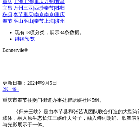
重庆|上海
上海|重庆
万州|宜昌
宜昌|万州
三亚|西沙
奉节|秭归
秭归|奉节
重庆|南京
南京|重庆
奉节|巫山
巫山|奉节
上海|济州
现有
18
项分类，展示
34
条数据。
继续预览
Bonnervile®
更新日期：2024年9月5日
2K+
49+
重庆市奉节县夔门街道办事处瞿塘峡社区5组。
《归来三峡》是由奉节县和张艺谋团队联合打造的大型诗词
载体，融入原生态长江三峡纤夫号子，融入诗词朗诵、歌舞表
与光影展示于一体。