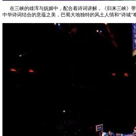
在三峡的雄浑与妩媚中，配合着诗词讲解，《归来三峡》带领
中华诗词结合的意蕴之美，巴蜀大地独特的风土人情和“诗城”