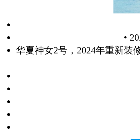
• 
华夏神女2号，2024年重新