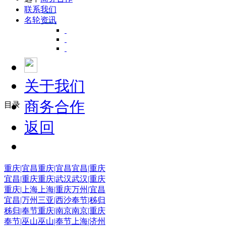
联系我们
名轮资讯
关于我们
商务合作
目录
返回
重庆|宜昌
重庆|宜昌
宜昌|重庆
宜昌|重庆
重庆|武汉
武汉|重庆
重庆|上海
上海|重庆
万州|宜昌
宜昌|万州
三亚|西沙
奉节|秭归
秭归|奉节
重庆|南京
南京|重庆
奉节|巫山
巫山|奉节
上海|济州