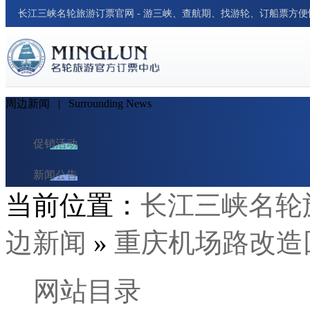
长江三峡名轮旅游订票官网 - 游三峡、查航期、找游轮、订船票方
周边新闻
| Surrounding News
促销活动
新闻公告
当前位置：
长江三峡名轮
游轮资讯
边新闻
»
重庆机场路改造
周边新闻
行业新闻
网站目录