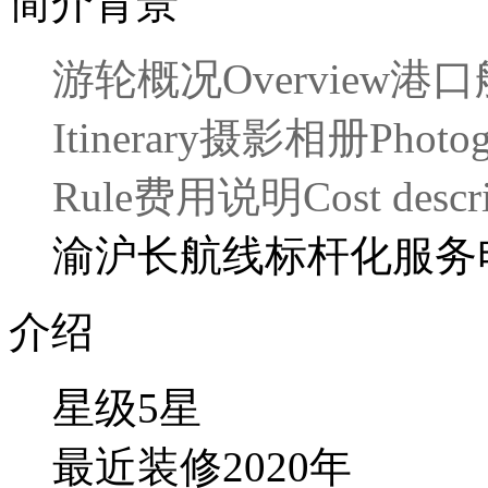
简介背景
游轮概况
Overview
港口
Itinerary
摄影相册
Photo
Rule
费用说明
Cost descr
渝沪长航线
标杆化服务
介绍
星级
5
星
最近装修
2020
年