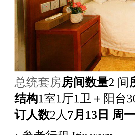
总统套房
房间数量
2 间
结构
1室1厅1卫＋阳台3
订人数
2人
7月13日 周