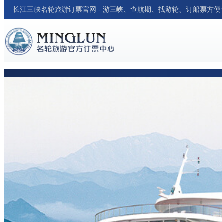
长江三峡名轮旅游订票官网 - 游三峡、查航期、找游轮、订船票方