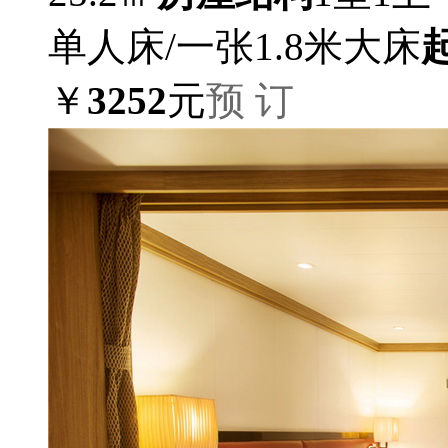
单人床/一张1.8米大床
￥
3252
元
预 订