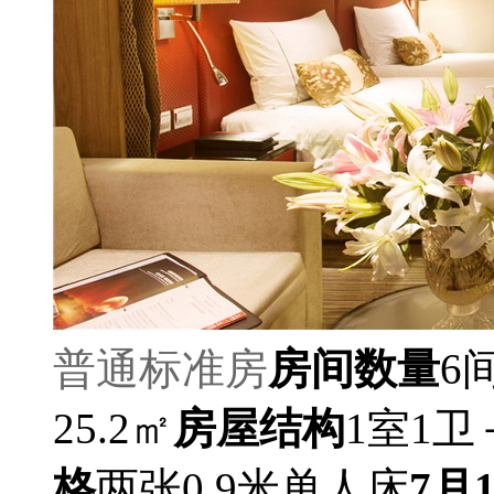
普通标准房
房间数量
6
25.2㎡
房屋结构
1室1卫
格
两张0.9米单人床
7月