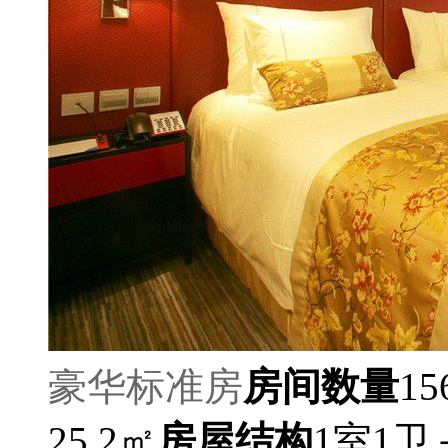
豪华标准房
房间数量
15
25.2㎡
房屋结构
1室1卫