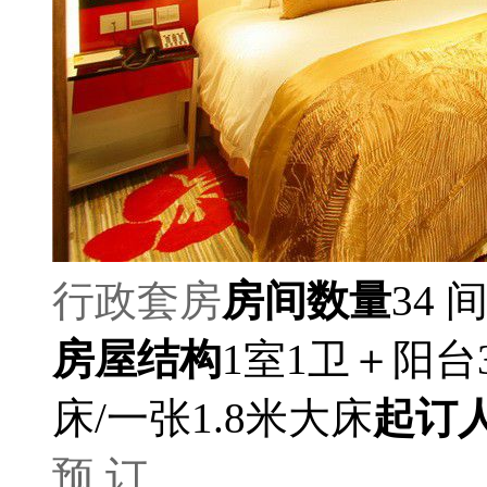
行政套房
房间数量
34 
房屋结构
1室1卫＋阳台3
床/一张1.8米大床
起订
预 订