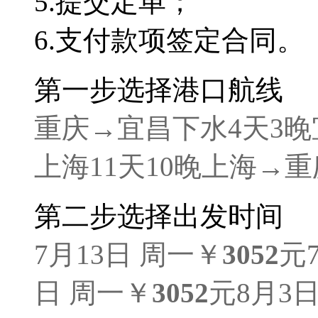
5.
提交定单；
6.
支付款项签定合同。
第一步
选择港口航线
重庆→宜昌
下水4天3晚
上海
11天10晚
上海→重
第二步
选择出发时间
7月13日 周一
￥
3052
元
日 周一
￥
3052
元
8月3