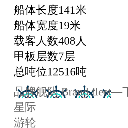
船体长度
141
米
船体宽度
19
米
载客人数
408
人
甲板层数
7
层
总吨位
12516
吨
品牌舰队
Brand fleet
—
星际
游轮