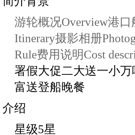
简介背景
游轮概况
Overview
港口
Itinerary
摄影相册
Photo
Rule
费用说明
Cost descr
署假大促二大送一小
万
富
送登船晚餐
介绍
星级
5
星