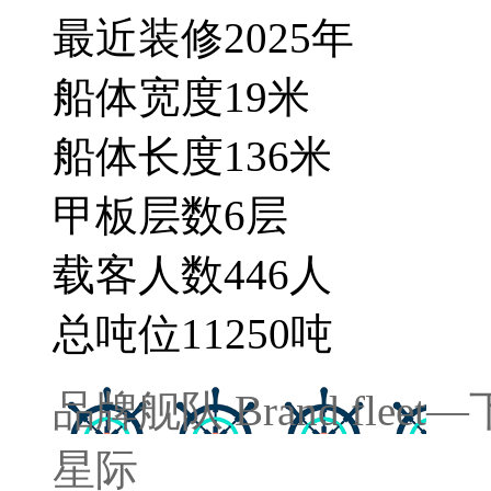
最近装修
2025
年
船体宽度
19
米
船体长度
136
米
甲板层数
6
层
载客人数
446
人
总吨位
11250
吨
品牌舰队
Brand fleet
—
星际