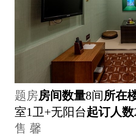
题房
房间数量
8间
所在
室1卫+无阳台
起订人数
售 馨