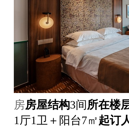
房
房屋结构
3间
所在楼
1厅1卫＋阳台7㎡
起订