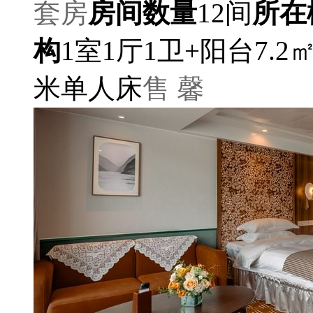
套房
房间数量
12间
所在
构
1室1厅1卫+阳台7.2
米单人床
售 馨