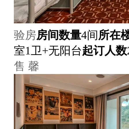
验房
房间数量
4间
所在
室1卫+无阳台
起订人数
售 馨