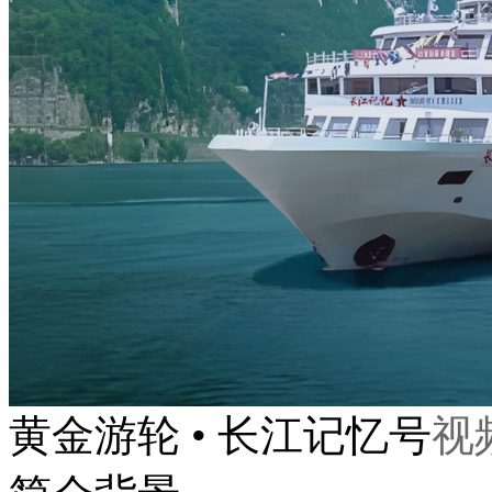
黄金游轮 • 长江记忆号
视