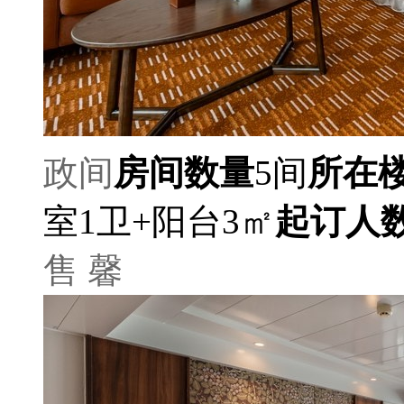
政间
房间数量
5间
所在
室1卫+阳台3㎡
起订人
售 馨