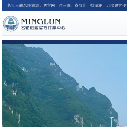
长江三峡名轮旅游订票官网 - 游三峡、查航期、找游轮、订船票方