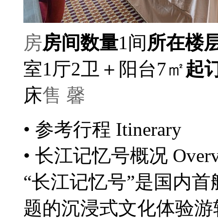
房
房间数量
1间
所在楼
室1厅2卫＋阳台7㎡
起
床
售 馨
• 参考行程
Itinerary
• 长江记忆号概况
Over
“长江记忆号”是国内首
题的沉浸式文化体验游