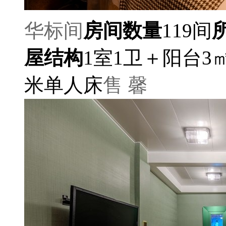
华标间
房间数量
119间
屋结构
1室1卫＋阳台3
米单人床
售 馨