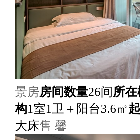
景房
房间数量
26间
所在
构
1室1卫＋阳台3.6㎡
大床
售 馨