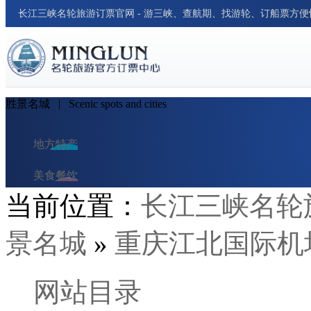
长江三峡名轮旅游订票官网 - 游三峡、查航期、找游轮、订船票方
胜景名城
| Scenic spots and cities
地方特产
美食餐饮
当前位置：
长江三峡名轮
民俗风情
景名城
»
重庆江北国际机
交通出行
酒店与民宿
网站目录
旅行笔记