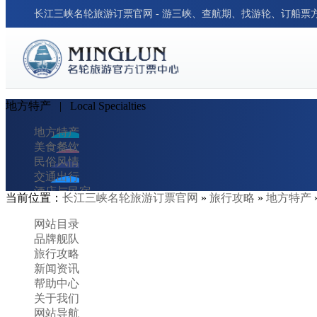
长江三峡名轮旅游订票官网 - 游三峡、查航期、找游轮、订船票
地方特产
| Local Specialties
地方特产
美食餐饮
民俗风情
交通出行
酒店与民宿
当前位置：
长江三峡名轮旅游订票官网
»
旅行攻略
»
地方特产
旅行笔记
旅行小贴士
网站目录
胜景名城
品牌舰队
行程攻略
旅行攻略
新闻资讯
帮助中心
关于我们
网站导航